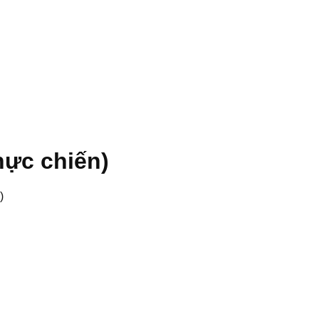
hực chiến)
)